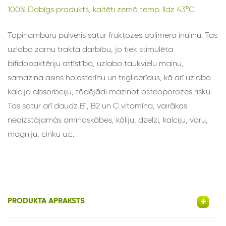
100% Dabīgs produkts, kaltēti zemā temp. līdz 43ºC
T
opinambūru pulver
is satur
fruktozes polimēr
a
inulīn
u
. Tas
uzlabo zarnu trakta darbību, jo tiek stimulēta
bifidobaktēriju attīstība, uzlabo taukvielu maiņu,
samazina asins holesterīnu un triglicerīdus, kā arī uzlabo
kalcija absorbciju, tādējādi mazinot osteoporozes risku.
Tas satur arī daudz B1, B2 un C vitamīna, vairākas
neaizstāj
a
m
ā
s aminoskābes, kāliju, dzelzi, kalciju, varu,
magniju, cinku u.c.
PRODUKTA APRAKSTS