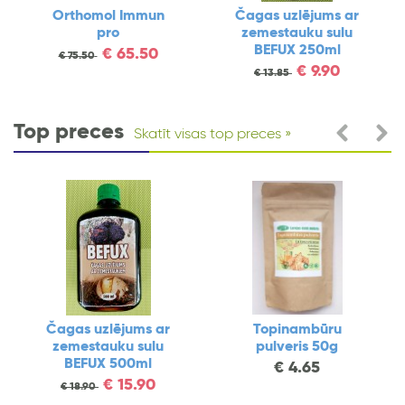
Čagas uzlējums ar
Orthomol Immun
zemestauku sulu
N15
BEFUX 250ml
€
26.50
€
35.00
€
9.90
€
13.85
Top preces
Skatīt visas top preces
lējums ar
Topinambūru
Vitamīns B
uku sulu
pulveris 50g
APRICARC N
 500ml
€
4.65
€
36
€
43.90
€
15.90