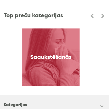
Top preču kategorijas
kstēšanās
Imuni
Kategorijas