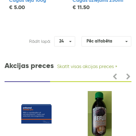
Čagas tēja 100g
Čagas uzlējums 250ml
€
5.00
€
11.50
24
Pēc alfabēta
Rādīt lapā:
Akcijas preces
Skatīt visas akcijas preces