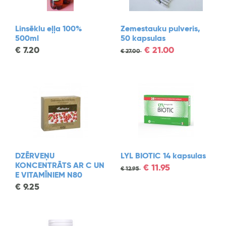
Linsēklu eļļa 100%
Zemestauku pulveris,
500ml
50 kapsulas
€
7.20
€
21.00
€
27.00
DZĒRVEŅU
LYL BIOTIC 14 kapsulas
KONCENTRĀTS AR C UN
€
11.95
€
12.95
E VITAMĪNIEM N80
€
9.25