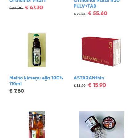
Orthomol Vital f
Orthomol Natal N30
PULV+TAB
€
47.30
€
55.00
€
55.60
€
72.85
Melno ķimeņu eļļa 100%
ASTAXANthin
110ml
€
15.90
€
18.49
€
7.80