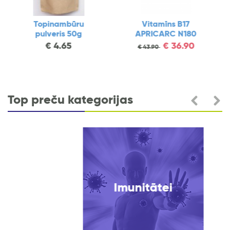
Vitamīns B17
DZĒRVEŅU
APRICARC N180
KONCENTRĀTS AR
C UN E VITAMĪNIEM
€
36.90
€
43.90
N80
€
9.25
Top preču kategorijas
Imunitātei