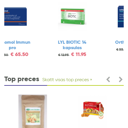
LYL BIOTIC 14
Orthomol Vital f
kapsulas
€
47.30
€
55.00
€
11.95
€
12.95
Top preces
Skatīt visas top preces